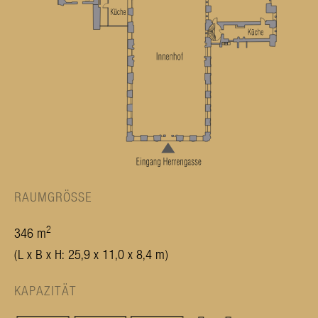
RAUMGRÖSSE
2
346 m
(L x B x H: 25,9 x 11,0 x 8,4 m)
KAPAZITÄT