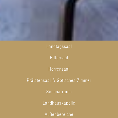
Landtagssaal
Rittersaal
Herrensaal
Prälatensaal & Gotisches Zimmer
Seminarraum
Landhauskapelle
Außenbereiche