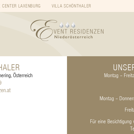
 CENTER LAXENBURG
VILLA SCHÖNTHALER
HALER
UNSE
ring, Österreich
Montag – Freita
9
zen.at
Montag – Donners
Frei
Für eine Besichtigung 
T