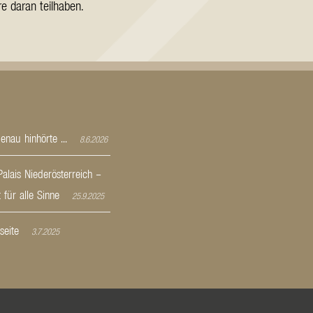
e daran teilhaben.
nau hinhörte ...
8.6.2026
alais Niederösterreich –
 für alle Sinne
25.9.2025
eite
3.7.2025