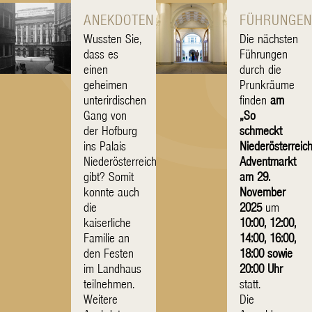
ANEKDOTEN
FÜHRUNGE
Wussten Sie,
Die nächsten
dass es
Führungen
einen
durch die
geheimen
Prunkräume
unterirdischen
finden
am
Gang von
„So
der Hofburg
schmeckt
ins Palais
Niederösterreic
Niederösterreich
Adventmarkt
gibt? Somit
am 29.
konnte auch
November
die
2025
um
kaiserliche
10:00, 12:00,
Familie an
14:00, 16:00,
den Festen
18:00 sowie
im Landhaus
20:00 Uhr
teilnehmen.
statt.
Weitere
Die