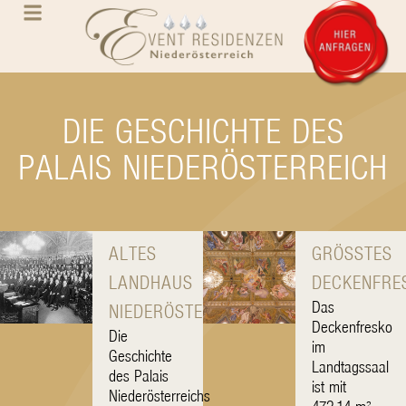
DIE GESCHICHTE DES
PALAIS NIEDERÖSTERREICH
ALTES
GRÖSSTES
LANDHAUS
DECKENFRE
Das
NIEDERÖSTERREICHS
Deckenfresko
Die
im
Geschichte
Landtagssaal
des Palais
ist mit
Niederösterreichs