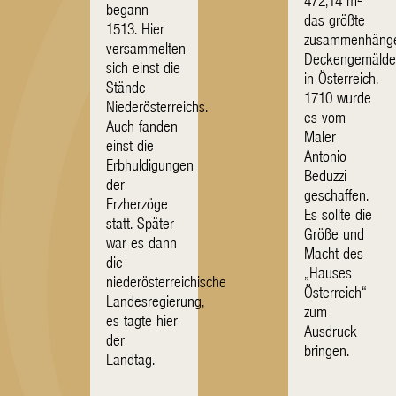
472,14 m²
begann
das größte
1513. Hier
zusammenhäng
versammelten
Deckengemäld
sich einst die
in Österreich.
Stände
1710 wurde
Niederösterreichs.
es vom
Auch fanden
Maler
einst die
Antonio
Erbhuldigungen
Beduzzi
der
geschaffen.
Erzherzöge
Es sollte die
statt. Später
Größe und
war es dann
Macht des
die
„Hauses
niederösterreichische
Österreich“
Landesregierung,
zum
es tagte hier
Ausdruck
der
bringen.
Landtag.