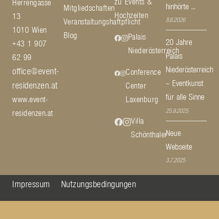
zu Events &
Herrengasse
hinhörte ...
Mitgliedschaften
Hochzeiten
13
8.6.2026
Veranstaltungshaftpflicht
1010 Wien
Blog
Palais
20 Jahre
+43 1 907
Niederösterreich
Palais
62 99
Niederösterreich
office@event-
Conference
– Eventkunst
residenzen.at
Center
für alle Sinne
www.event-
Laxenburg
25.9.2025
residenzen.at
Villa
Neue
Schönthaler
Webseite
3.7.2025
Impressum
Nutzungsbedingungen