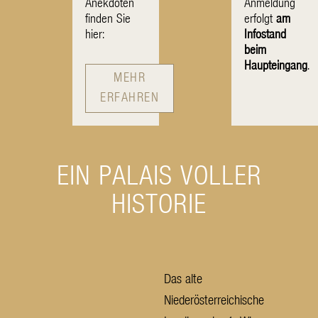
Anekdoten
Anmeldung
finden Sie
erfolgt
am
hier:
Infostand
beim
Haupteingang
.
MEHR
ERFAHREN
EIN PALAIS VOLLER
HISTORIE
Das alte
Niederösterreichische