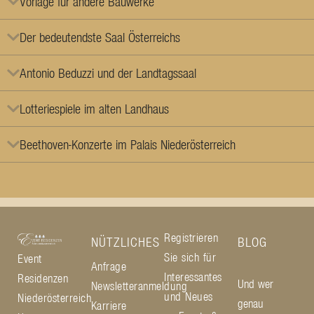
Vorlage für andere Bauwerke
Der bedeutendste Saal Österreichs
Antonio Beduzzi und der Landtagssaal
Lotteriespiele im alten Landhaus
Beethoven-Konzerte im Palais Niederösterreich
Registrieren
NÜTZLICHES
BLOG
Sie sich für
Event
Anfrage
Interessantes
Residenzen
Und wer
Newsletteranmeldung
und Neues
Niederösterreich
genau
Karriere