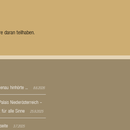
e daran teilhaben.
nau hinhörte ...
8.6.2026
alais Niederösterreich –
 für alle Sinne
25.9.2025
eite
3.7.2025