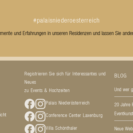
#palaisniederoesterreich
omente und Erfahrungen in unseren Residenzen und lassen Sie ander
Registrieren Sie sich für Interessantes und
BLOG
Neues
Und wer ge
g
zu Events & Hochzeiten
Palais Niederösterreich
20 Jahre P
Eventkunst
icht
Conference Center Laxenburg
Villa Schönthaler
Neue Webs