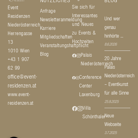
Sie sich für
Event
Anfrage
Interessantes
Residenzen
Und wer
Newsletteranmeldung
und Neues
Niederösterreich
genau
Karriere
zu Events &
Herrengasse
hinhörte ...
Mitgliedschaften
Hochzeiten
13
8.6.2026
Veranstaltungshaftpflicht
1010 Wien
Blog
Palais
20 Jahre
+43 1 907
Niederösterreich
Palais
62 99
Niederösterreich
office@event-
Conference
– Eventkunst
residenzen.at
Center
für alle Sinne
www.event-
Laxenburg
25.9.2025
residenzen.at
Villa
Neue
Schönthaler
Webseite
3.7.2025