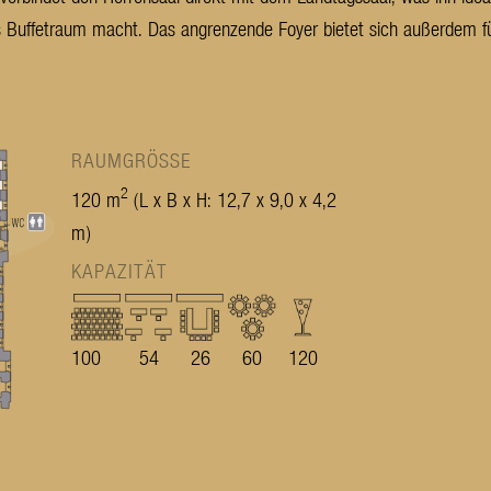
 Buffetraum macht. Das angrenzende Foyer bietet sich außerdem für
RAUMGRÖSSE
2
120 m
(L x B x H: 12,7 x 9,0 x 4,2
m)
KAPAZITÄT
100
54
26
60
120