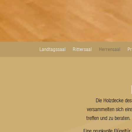
Landtagssaal
Rittersaal
Herrensaal
Pr
Die Holzdecke des 
versammelten sich ein
treffen und zu beraten
Eine prunkvolle Flügeltü