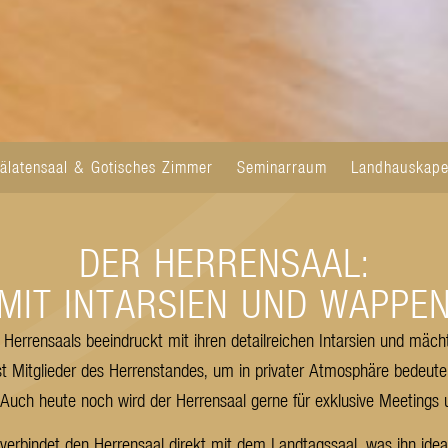
älatensaal & Gotisches Zimmer
Seminarraum
Landhauskape
DER HERRENSAAL:
MIT INTARSIEN UND WAPPE
Herrensaals beeindruckt mit ihren detailreichen Intarsien und mäc
st Mitglieder des Herrenstandes, um in privater Atmosphäre bedeut
. Auch heute noch wird der Herrensaal gerne für exklusive Meetings
r verbindet den Herrensaal direkt mit dem Landtagssaal, was ihn idea