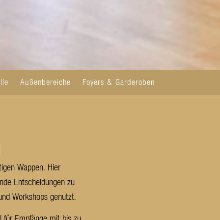
lle
Außenbereiche
Foyers & Garderoben
N
htigen Wappen. Hier
ende Entscheidungen zu
 und Workshops genutzt.
l für Empfänge mit bis zu