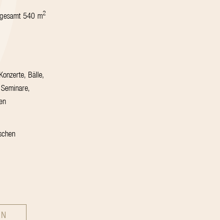
2
 gesamt 540 m
onzerte, Bälle,
 Seminare,
en
ischen
EN