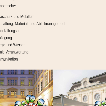
nbereiche:
maschutz und Mobilität
chaffung, Material- und Abfallmanagement
anstaltungsort
pflegung
rgie und Wasser
iale Verantwortung
munikation