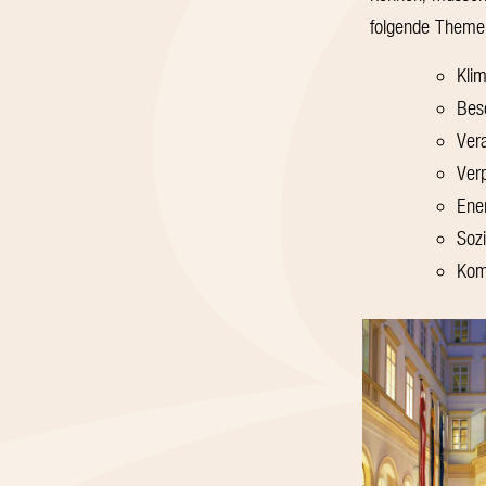
folgende Theme
Kli
Bes
Ver
Ver
Ene
Soz
Kom