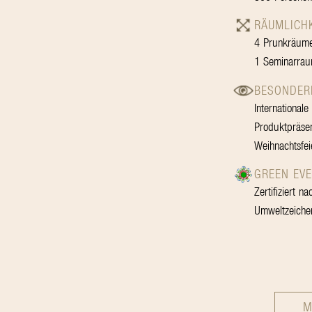
RÄUMLICH
4 Prunkräume
1 Seminarrau
BESONDER
International
Produktpräsen
Weihnachtsfei
GREEN EVE
Zertifiziert n
Umweltzeiche
M