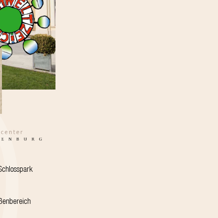
Schlosspark
ßenbereich