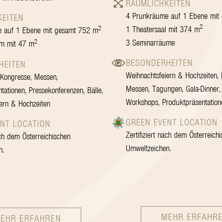
RÄUMLICHKEITEN
4 Prunkräume auf 1 Ebene mit
KEITEN
2
2
1 Theatersaal mit 374 m
 auf 1 Ebene mit gesamt 752 m
2
3 Seminarräume
m mit 47 m
BESONDERHEITEN
HEITEN
Weihnachtsfeiern & Hochzeiten, K
e Kongresse, Messen,
Messen, Tagungen, Gala-Dinner,
tationen, Pressekonferenzen, Bälle,
Workshops, Produktpräsentation
ern & Hochzeiten
GREEN EVENT LOCATION
NT LOCATION
Zertifiziert nach dem Österreich
ach dem Österreichischen
Umweltzeichen.
n.
MEHR ERFAHR
EHR ERFAHREN