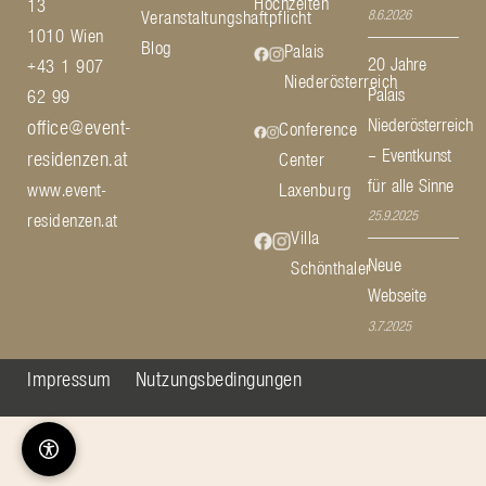
Hochzeiten
13
8.6.2026
Veranstaltungshaftpflicht
1010 Wien
Blog
Palais
20 Jahre
+43 1 907
Niederösterreich
Palais
62 99
Niederösterreich
office@event-
Conference
– Eventkunst
residenzen.at
Center
für alle Sinne
www.event-
Laxenburg
25.9.2025
residenzen.at
Villa
Neue
Schönthaler
Webseite
3.7.2025
Impressum
Nutzungsbedingungen